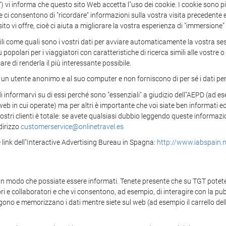
nforma che questo sito Web accetta l"uso dei cookie. I cookie sono picc
i consentono di "ricordare" informazioni sulla vostra visita precedente e 
 sito vi offre, cioè ci aiuta a migliorare la vostra esperienza di "immersione"
tili come quali sono i vostri dati per avviare automaticamente la vostra se
 popolari per i viaggiatori con caratteristiche di ricerca simili alle vostr
are di renderla il più interessante possibile.
 un utente anonimo e al suo computer e non forniscono di per sé i dati perso
i informarvi su di essi perché sono "essenziali" a giudizio dell"AEPD (ad ese
i web in cui operate) ma per altri è importante che voi siate ben informati 
ostri clienti è totale: se avete qualsiasi dubbio leggendo queste informazio
dirizzo
customerservice@onlinetravel.es
link dell"Interactive Advertising Bureau in Spagna:
http://www.iabspain.n
 in modo che possiate essere informati. Tenete presente che su TGT potete 
itori e collaboratori e che vi consentono, ad esempio, di interagire con la p
lgono e memorizzano i dati mentre siete sul web (ad esempio il carrello del