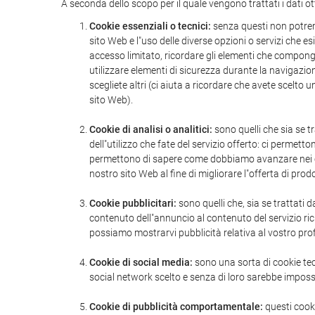
A seconda dello scopo per il quale vengono trattati i dati ot
Cookie essenziali o tecnici:
senza questi non potrem
sito Web e l"uso delle diverse opzioni o servizi che e
accesso limitato, ricordare gli elementi che compongon
utilizzare elementi di sicurezza durante la navigazi
scegliete altri (ci aiuta a ricordare che avete scelto
sito Web).
Cookie di analisi o analitici:
sono quelli che sia se tr
dell"utilizzo che fate del servizio offerto: ci permett
permettono di sapere come dobbiamo avanzare nei cont
nostro sito Web al fine di migliorare l"offerta di prodo
Cookie pubblicitari:
sono quelli che, sia se trattati d
contenuto dell"annuncio al contenuto del servizio ric
possiamo mostrarvi pubblicità relativa al vostro prof
Cookie di social media:
sono una sorta di cookie tecn
social network scelto e senza di loro sarebbe impossi
Cookie di pubblicità comportamentale:
questi cook