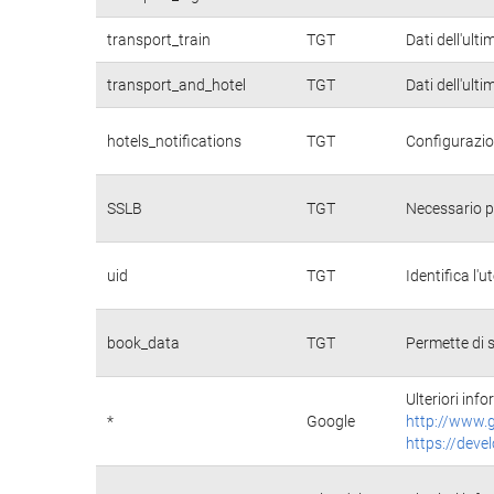
transport_train
TGT
Dati dell'ulti
transport_and_hotel
TGT
Dati dell'ulti
hotels_notifications
TGT
Configurazio
SSLB
TGT
Necessario pe
uid
TGT
Identifica l
book_data
TGT
Permette di s
Ulteriori info
*
Google
http://www.g
https://deve