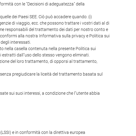
rmità con le "Decisioni di adeguatezza" della
 quelle dei Paesi SEE. Ciò può accadere quando: (i)
zie di viaggio, ecc. che possono trattare i vostri dati al di
o come responsabili del trattamento dei dati per nostro conto e
onformi alla nostra Informativa sulla privacy e Politica sui
egli interessati.
cato nella casella contenuta nella presente Politica sui
ti estratti dall"uso dello stesso vengono eliminati.
itazione del loro trattamento, di opporsi al trattamento,
, senza pregiudicare la liceità del trattamento basata sul
asate sui suoi interessi, a condizione che l"utente abbia
 (LSSI) e in conformità con la direttiva europea