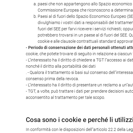
paesi che non appartengono allo Spazio economico eu
Commissione Europea che riconoscono a determinat
Paesi al di fuori dello Spazio Economico Europeo (SEE
divulghiamo i vostri dati a responsabili del trattamen
fuori del SEE per farvi ricevere i servizi richiesti; op
potrebbero trovarsi in un paese al di fuori del SEE. 
cookie e alle clausole contrattuali standard approv
- Periodo di conservazione dei dati personali ottenuti att
cookie, che potete trovare di seguito in relazione a ciascun t
- L"interessato ha il diritto di chiedere a TGT l"accesso ai da
nonché il diritto alla portabilità dei dati
. - Qualora il trattamento si basi sul consenso dell"interess
consenso prima della revoca.
- L"interessato ha il diritto di presentare un reclamo a un"aut
- TGT, a volte, può trattare i dati per prendere decisioni aut
acconsentito al trattamento per tale scopo.
Cosa sono i cookie e perché li utiliz
In conformità con le disposizioni dell"articolo 22.2 della L