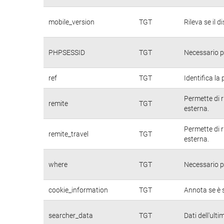
mobile_version
TGT
Rileva se il d
PHPSESSID
TGT
Necessario pe
ref
TGT
Identifica la 
Permette di r
remite
TGT
esterna.
Permette di r
remite_travel
TGT
esterna.
where
TGT
Necessario pe
cookie_information
TGT
Annota se è s
searcher_data
TGT
Dati dell'ulti