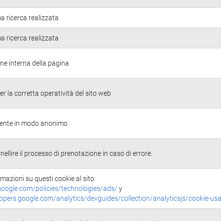
ma ricerca realizzata
ma ricerca realizzata
ne interna della pagina
r la corretta operatività del sito web
'utente in modo anonimo
nellire il processo di prenotazione in caso di errore.
rmazioni su questi cookie al sito:
oogle.com/policies/technologies/ads/
y
lopers.google.com/analytics/devguides/collection/analyticsjs/cookie-us