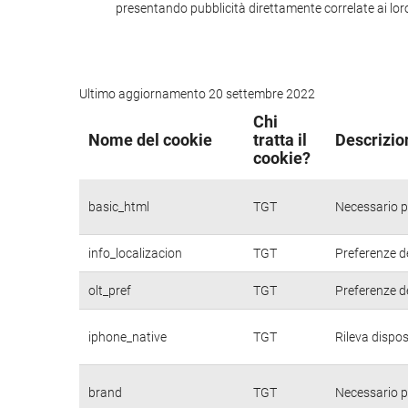
presentando pubblicità direttamente correlate ai loro i
Ultimo aggiornamento 20 settembre 2022
Chi
Nome del cookie
tratta il
Descrizio
cookie?
basic_html
TGT
Necessario pe
info_localizacion
TGT
Preferenze de
olt_pref
TGT
Preferenze de
iphone_native
TGT
Rileva dispos
brand
TGT
Necessario pe