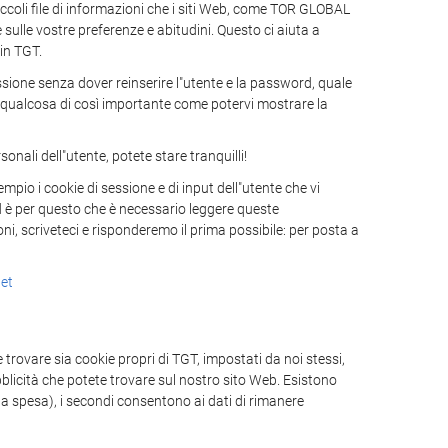
oli file di informazioni che i siti Web, come TOR GLOBAL
sulle vostre preferenze e abitudini. Questo ci aiuta a
 in TGT.
ssione senza dover reinserire l"utente e la password, quale
e o qualcosa di così importante come potervi mostrare la
nali dell"utente, potete stare tranquilli!
mpio i cookie di sessione e di input dell"utente che vi
ed è per questo che è necessario leggere queste
ni, scriveteci e risponderemo il prima possibile: per posta a
et
trovare sia cookie propri di TGT, impostati da noi stessi,
ubblicità che potete trovare sul nostro sito Web. Esistono
la spesa), i secondi consentono ai dati di rimanere