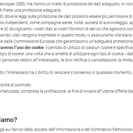
ropeo (SEE) ma hanno un livello di protezione dei dati adeguato, in confo
i Paesi una protezione adeguata;
) dove le leggi sulla protezione dei dati possono essere più permissive di
to indipendenti, come compagnie aeree, hotel, società di autonoleggio, agen
pure (ii) divulghiamo i vostri dati ai nostri fornitori di servizi che agiscon
Quando i dati vengono trasmessi in questo modo, ci assicuriamo che siano c
ate dalla Commissione Europea che garantiscono un"adeguata protezione d
raverso l"uso dei cookie
: il periodo di utilizzo di ciascun cookie è specifi
ipo di cookie. Una volta che si smette di utilizzare ogni tipo di cookie, i da
ti personali relativi all"interessato, la loro rettifica o cancellazione, la lim
ato, l"interessato ha il diritto di revocare il consenso in qualsiasi momento
orità di controllo.
omatizzate, compresa la profilazione, al fine di inviare all"utente offerte b
ziamo?
egge sui Servizi della Società dell"Informazione e del Commercio Elettronico