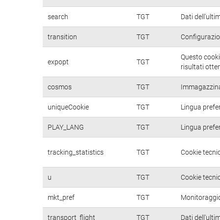
search
TGT
Dati dell'ulti
transition
TGT
Configurazio
Questo cookie
expopt
TGT
risultati otte
cosmos
TGT
Immagazzina d
uniqueCookie
TGT
Lingua prefer
PLAY_LANG
TGT
Lingua prefer
tracking_statistics
TGT
Cookie tecnic
u
TGT
Cookie tecnic
mkt_pref
TGT
Monitoraggio 
transport_flight
TGT
Dati dell'ulti