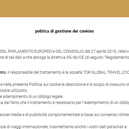
politica di gestione dei cookies
DEL PARLAMENTO EUROPEO e DEL CONSIGLIO, del 27 aprile 2016, relativo a
ne di tali dati e che abroga la direttiva 95/46/CE (di seguito "Regolamento
ento
: il responsabile del trattamento è la società TOR GLOBAL TRAVEL (CICM
te nella presente Politica sui cookie la descrizione e lo scopo di ciascuno de
cookie utilizzato.
 e adempimento di un obbligo legale.
ata dal fatto che il trattamento è necessario per l"adempimento di un obblig
 di social media e di pubblicità comportamentale si basa sul consenso richie
ia di viaggi internazionale, trasmettiamo anche i vostri dati personali a: