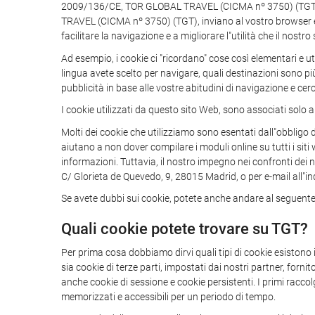
2009/136/CE, TOR GLOBAL TRAVEL (CICMA nº 3750) (TGT) vi i
TRAVEL (CICMA nº 3750) (TGT), inviano al vostro browser e c
facilitare la navigazione e a migliorare l"utilità che il nostro
Ad esempio, i cookie ci "ricordano" cose così elementari e u
lingua avete scelto per navigare, quali destinazioni sono più
pubblicità in base alle vostre abitudini di navigazione e cerc
I cookie utilizzati da questo sito Web, sono associati solo a
Molti dei cookie che utilizziamo sono esentati dall"obbligo d
aiutano a non dover compilare i moduli online su tutti i sit
informazioni. Tuttavia, il nostro impegno nei confronti dei n
C/ Glorieta de Quevedo, 9, 28015 Madrid, o per e-mail all"in
Se avete dubbi sui cookie, potete anche andare al seguente 
Quali cookie potete trovare su TGT?
Per prima cosa dobbiamo dirvi quali tipi di cookie esistono
sia cookie di terze parti, impostati dai nostri partner, forn
anche cookie di sessione e cookie persistenti. I primi racco
memorizzati e accessibili per un periodo di tempo.