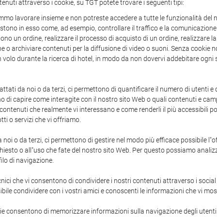
tenuti attraverso i cookie, su TGT potete trovare i seguenti tipi:
mo lavorare insieme e non potreste accedere a tutte le funzionalità del n
sistono in esso come, ad esempio, controllare il traffico e la comunicazione 
o un ordine, realizzare il processo di acquisto di un ordine, realizzare la
one o archiviare contenuti per la diffusione di video o suoni. Senza cooki
 un volo durante la ricerca di hotel, in modo da non dovervi addebitare ogni 
attati da noi o da terzi, ci permettono di quantificare il numero di utenti e 
ono di capire come interagite con il nostro sito Web o quali contenuti e campa
enuti che realmente vi interessano e come renderli il più accessibili poss
tti o servizi che vi offriamo.
a noi o da terzi, ci permettono di gestire nel modo più efficace possibile l"
hiesto o all"uso che fate del nostro sito Web. Per questo possiamo analizz
ilo di navigazione.
ici che vi consentono di condividere i nostri contenuti attraverso i socia
bile condividere con i vostri amici e conoscenti le informazioni che vi mo
ie consentono di memorizzare informazioni sulla navigazione degli utenti