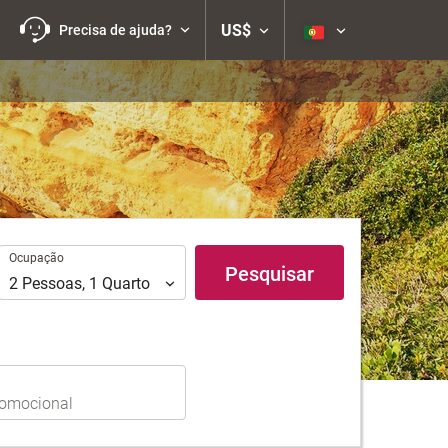
US$
Precisa de ajuda?
Ocupação
Ocupação
Pesquisar
2
Pessoas
,
1
Quarto