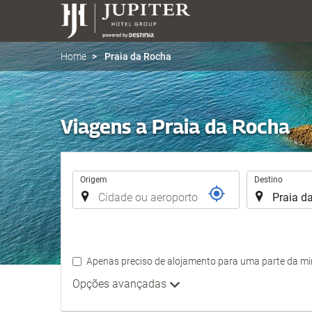
Home
Praia da Rocha
Viagens a Praia da Rocha
Trajecto
Origem
Destino
Apenas preciso de alojamento para uma parte da m
Opções avançadas